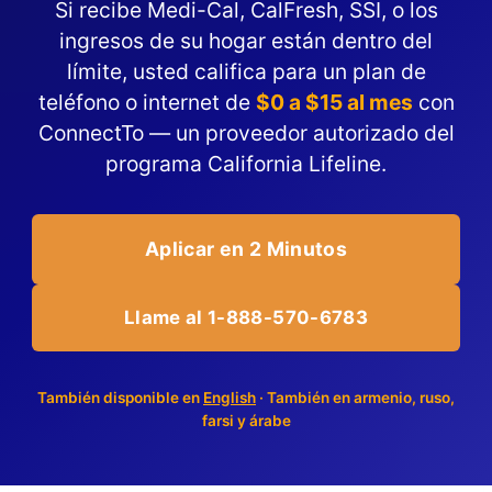
Si recibe Medi-Cal, CalFresh, SSI, o los
ingresos de su hogar están dentro del
límite, usted califica para un plan de
teléfono o internet de
$0 a $15 al mes
con
ConnectTo — un proveedor autorizado del
programa California Lifeline.
Aplicar en 2 Minutos
Llame al 1-888-570-6783
También disponible en
English
· También en armenio, ruso,
farsi y árabe