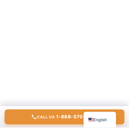
Español
1-888-570-6783
CALL US
English