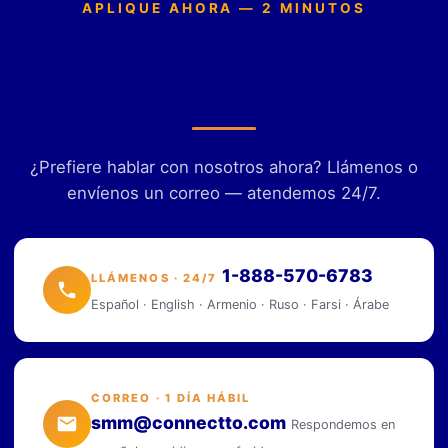
APLIQUE AHORA — 2 MINUTOS
Empiece su solicitud de California
Lifeline
¿Prefiere hablar con nosotros ahora? Llámenos o
envíenos un correo — atendemos 24/7.
1-888-570-6783
LLÁMENOS · 24/7
Español · English · Armenio · Ruso · Farsi · Árabe
CORREO · 1 DÍA HÁBIL
smm@connectto.com
Respondemos en